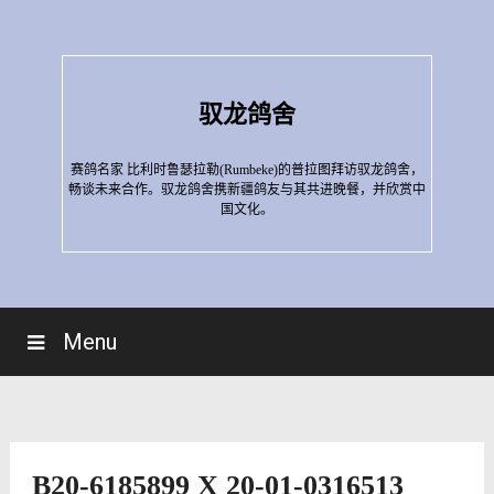
Skip
to
content
驭龙鸽舍
赛鸽名家 比利时鲁瑟拉勒(Rumbeke)的普拉图拜访驭龙鸽舍，
畅谈未来合作。驭龙鸽舍携新疆鸽友与其共进晚餐，并欣赏中
国文化。
Menu
B20-6185899 X 20-01-0316513