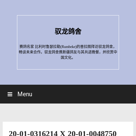
Skip
to
content
驭龙鸽舍
赛鸽名家 比利时鲁瑟拉勒(Rumbeke)的普拉图拜访驭龙鸽舍，
畅谈未来合作。驭龙鸽舍携新疆鸽友与其共进晚餐，并欣赏中
国文化。
Menu
20-01-0316214 X 20-01-0048750