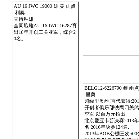
AU 19 JWC 19000 雄 黄 雨点
 利奥  

直留种雄

全同胞雌AU 16 JWC 16287育
出18年开创二关亚军，综合2
0名。 
BELG12-6226790 雌 雨点
 里奥

超级里奥雌!直代获得:201
开创者俱乐部铁鹰四关鸽
季军,以百万元拍出.

北京爱亚卡普决赛2013年1
名,2016年决赛124名.

2013年BOB公棚三次500