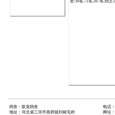
鸽舍：驭龙鸽舍
电话：1
地址：河北省三河市燕郊镇刘斌屯村
网址：ww