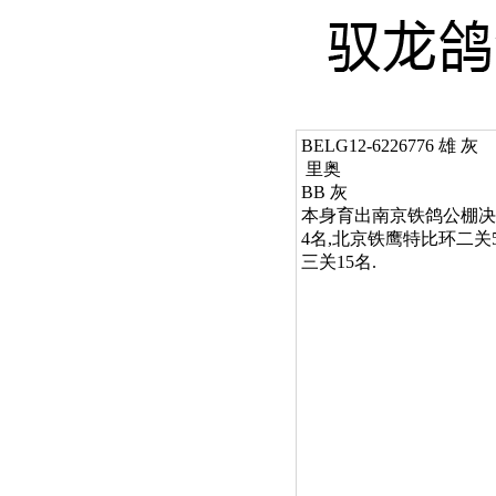
BELG12-6226776 雄 灰
 里奥

BB 灰

本身育出南京铁鸽公棚决
4名,北京铁鹰特比环二关5
三关15名.
