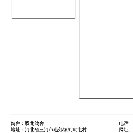
鸽舍：驭龙鸽舍
电话：1
地址：河北省三河市燕郊镇刘斌屯村
网址：ww