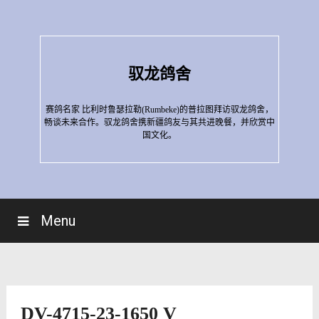
Skip
to
content
驭龙鸽舍
赛鸽名家 比利时鲁瑟拉勒(Rumbeke)的普拉图拜访驭龙鸽舍，
畅谈未来合作。驭龙鸽舍携新疆鸽友与其共进晚餐，并欣赏中
国文化。
Menu
DV-4715-23-1650 V