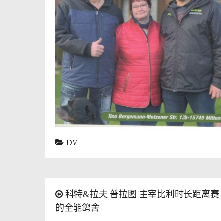
DV
科特&拉夫 普拉图 主宰比利时长距离赛
文
的全能鸽舍