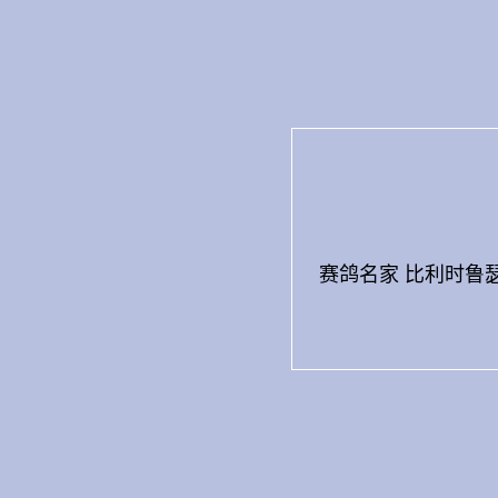
Skip
to
content
赛鸽名家 比利时鲁瑟