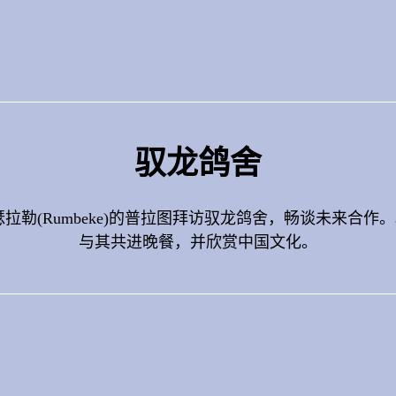
驭龙鸽舍
拉勒(Rumbeke)的普拉图拜访驭龙鸽舍，畅谈未来合
与其共进晚餐，并欣赏中国文化。