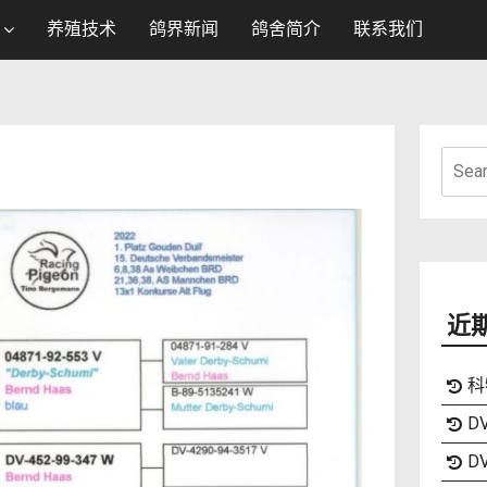
养殖技术
鸽界新闻
鸽舍简介
联系我们
Searc
for:
近
科
DV
DV