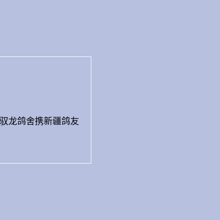
作。驭龙鸽舍携新疆鸽友