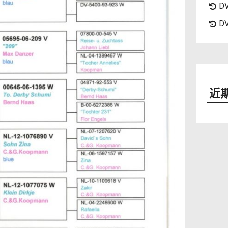
DV
DV
近