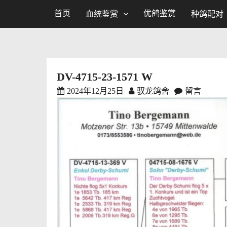
首页
优鸽鉴赏
血统鉴赏
种鸽配对
DV-4715-23-1571 W
2024年12月25日
驭龙鸽舍
留言