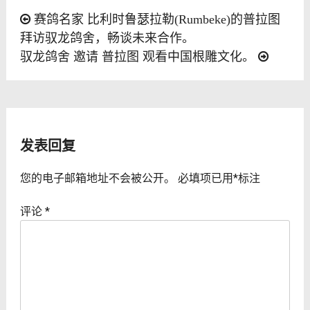
文
赛鸽名家 比利时鲁瑟拉勒(Rumbeke)的普拉图
拜访驭龙鸽舍，畅谈未来合作。
章
驭龙鸽舍 邀请 普拉图 观看中国根雕文化。
导
航
发表回复
您的电子邮箱地址不会被公开。
必填项已用
*
标注
评论
*