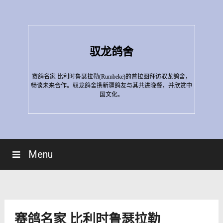
Skip
to
content
驭龙鸽舍
赛鸽名家 比利时鲁瑟拉勒(Rumbeke)的普拉图拜访驭龙鸽舍，
畅谈未来合作。驭龙鸽舍携新疆鸽友与其共进晚餐，并欣赏中
国文化。
Menu
赛鸽名家 比利时鲁瑟拉勒