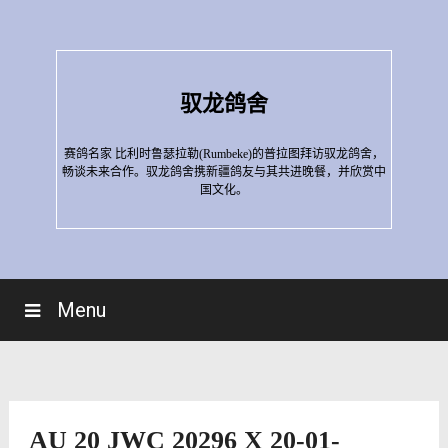
Skip
to
content
驭龙鸽舍
赛鸽名家 比利时鲁瑟拉勒(Rumbeke)的普拉图拜访驭龙鸽舍，
畅谈未来合作。驭龙鸽舍携新疆鸽友与其共进晚餐，并欣赏中
国文化。
Menu
AU 20 JWC 20296 X 20-01-