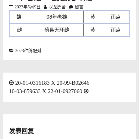
2023年5月9日
驭龙鸽舍
留言
雄
08年老雄
黄
雨点
雌
蓟县无环雌
黄
雨点
2023种鸽配对
文
20-01-0316183 X 20-99-B02646
10-03-859633 X 22-01-0927060
章
导
航
发表回复