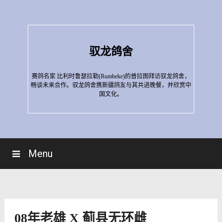
Skip
to
content
驭龙鸽舍
赛鸽名家 比利时鲁瑟拉勒(Rumbeke)的普拉图拜访驭龙鸽舍，
畅谈未来合作。驭龙鸽舍携新疆鸽友与其共进晚餐，并欣赏中
国文化。
Menu
08年老雄 X 蓟县无环雌