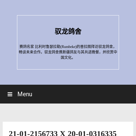
Skip
to
content
驭龙鸽舍
赛鸽名家 比利时鲁瑟拉勒(Rumbeke)的普拉图拜访驭龙鸽舍，
畅谈未来合作。驭龙鸽舍携新疆鸽友与其共进晚餐，并欣赏中
国文化。
Menu
21-01-2156733 X 20-01-0316335