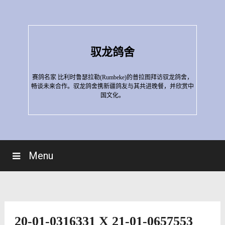
Skip
to
content
驭龙鸽舍
赛鸽名家 比利时鲁瑟拉勒(Rumbeke)的普拉图拜访驭龙鸽舍，
畅谈未来合作。驭龙鸽舍携新疆鸽友与其共进晚餐，并欣赏中
国文化。
Menu
20-01-0316331 X 21-01-0657553