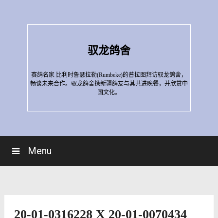
Skip
to
content
驭龙鸽舍
赛鸽名家 比利时鲁瑟拉勒(Rumbeke)的普拉图拜访驭龙鸽舍，
畅谈未来合作。驭龙鸽舍携新疆鸽友与其共进晚餐，并欣赏中
国文化。
Menu
20-01-0316228 X 20-01-0070434