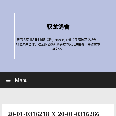
Skip
to
content
驭龙鸽舍
赛鸽名家 比利时鲁瑟拉勒(Rumbeke)的普拉图拜访驭龙鸽舍，
畅谈未来合作。驭龙鸽舍携新疆鸽友与其共进晚餐，并欣赏中
国文化。
Menu
20-01-0316218 X 20-01-0316266