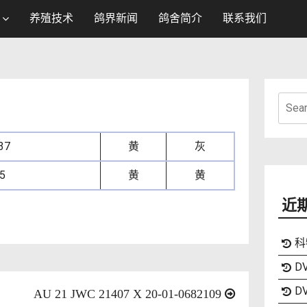
养殖技术
鸽界新闻
鸽舍简介
联系我们
Searc
for:
37
黄
灰
5
黄
黄
近
科
DV
DV
AU 21 JWC 21407 X 20-01-0682109