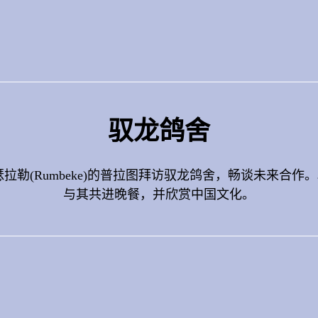
驭龙鸽舍
拉勒(Rumbeke)的普拉图拜访驭龙鸽舍，畅谈未来合
与其共进晚餐，并欣赏中国文化。