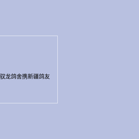
作。驭龙鸽舍携新疆鸽友