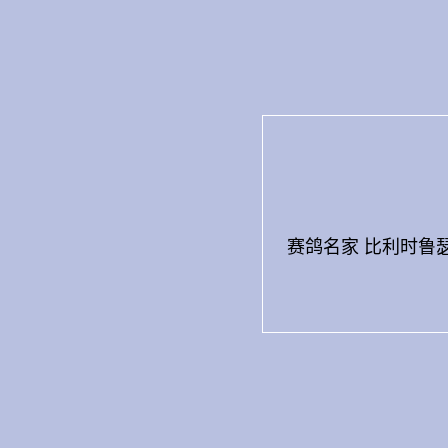
Skip
to
content
赛鸽名家 比利时鲁瑟