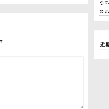
DV
DV
注
近