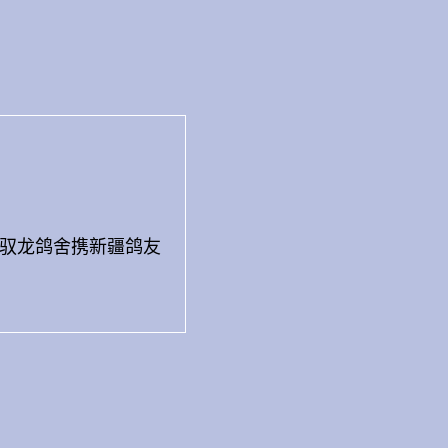
作。驭龙鸽舍携新疆鸽友