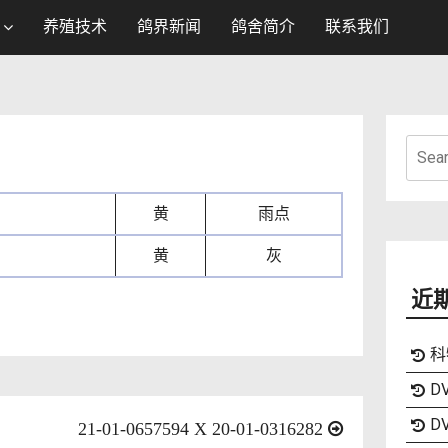
养殖技术
鸽界新闻
鸽舍简介
联系我们
Searc
for:
黄
雨点
黄
灰
近
科
DV
DV
21-01-0657594 X 20-01-0316282