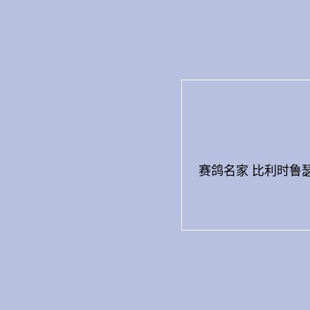
Skip
to
content
赛鸽名家 比利时鲁瑟