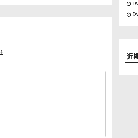
DV
DV
注
近