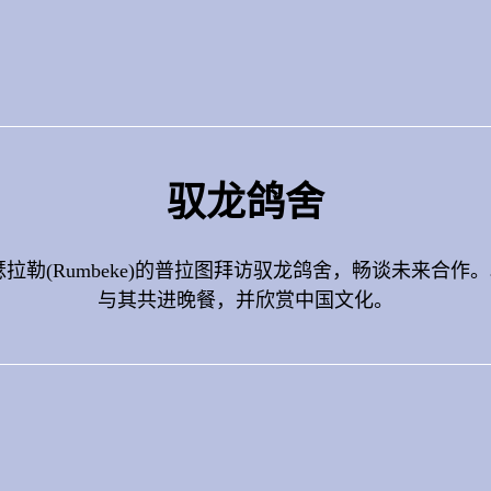
驭龙鸽舍
拉勒(Rumbeke)的普拉图拜访驭龙鸽舍，畅谈未来合
与其共进晚餐，并欣赏中国文化。