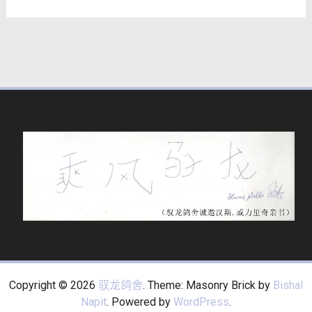
Copyright © 2026
驭龙鸽舍
. Theme: Masonry Brick by
Bishal
Napit
. Powered by
WordPress
.