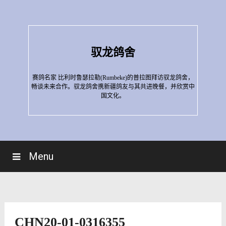
Skip
to
content
驭龙鸽舍
赛鸽名家 比利时鲁瑟拉勒(Rumbeke)的普拉图拜访驭龙鸽舍，
畅谈未来合作。驭龙鸽舍携新疆鸽友与其共进晚餐，并欣赏中
国文化。
Menu
CHN20-01-0316355