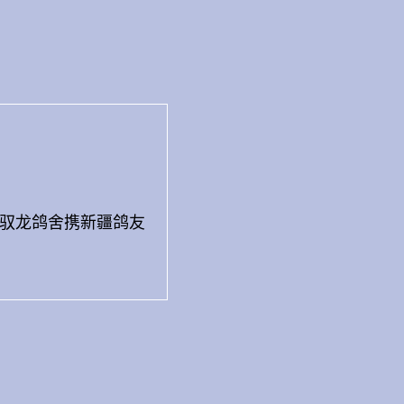
作。驭龙鸽舍携新疆鸽友