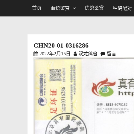
首页
优鸽鉴赏
血统鉴赏
种鸽配对
CHN20-01-0316286
2022年2月15日
驭龙鸽舍
留言