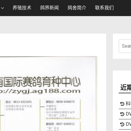
养殖技术
鸽界新闻
鸽舍简介
联系我们
Searc
for:
近
科
DV
DV