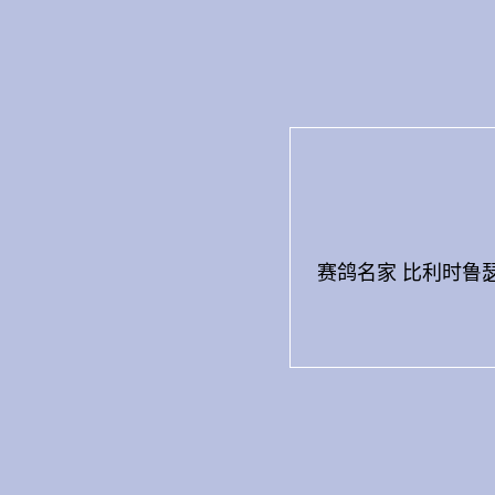
Skip
to
content
赛鸽名家 比利时鲁瑟