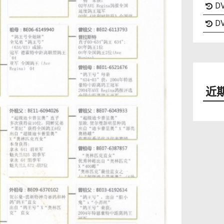
DV
DV
近