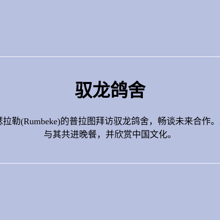
驭龙鸽舍
拉勒(Rumbeke)的普拉图拜访驭龙鸽舍，畅谈未来合
与其共进晚餐，并欣赏中国文化。