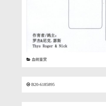
血统鉴赏
B20-6185895
文
章