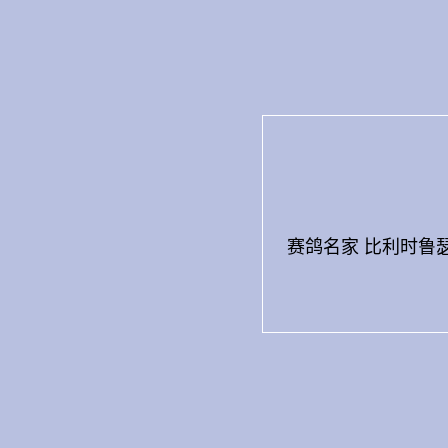
Skip
to
content
赛鸽名家 比利时鲁瑟