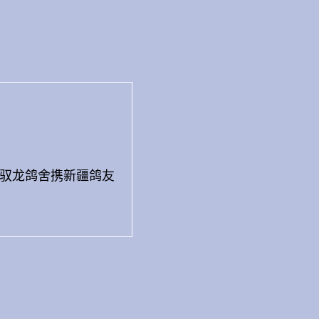
作。驭龙鸽舍携新疆鸽友