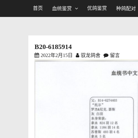
首页
优鸽鉴赏
血统鉴赏
种鸽配对
B20-6185914
2022年2月15日
驭龙鸽舍
留言