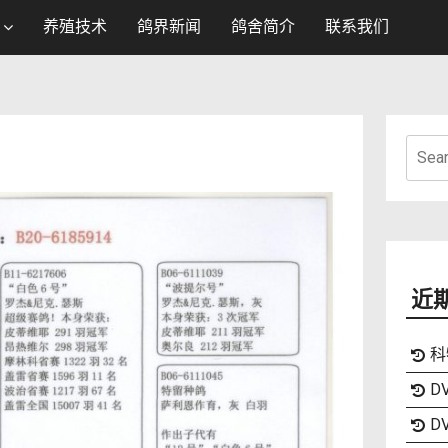
养殖技术
鸽界新闻
鸽舍简介
联系我们
Searc
for:
近
科
DV
DV