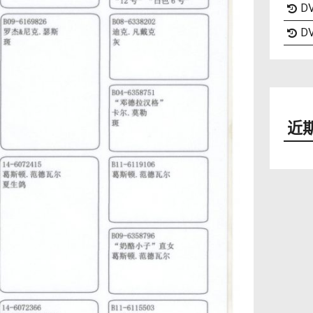
DV
DV
近