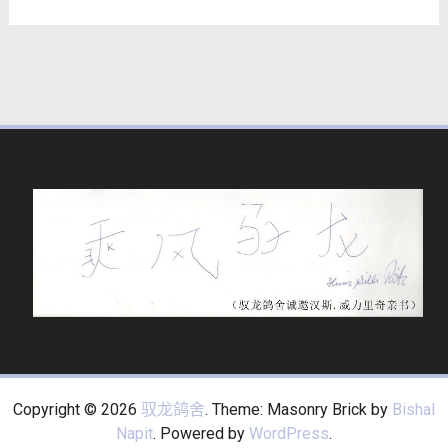
Copyright © 2026
驭龙鸽舍
. Theme: Masonry Brick by
Bishal
Napit
. Powered by
WordPress
.