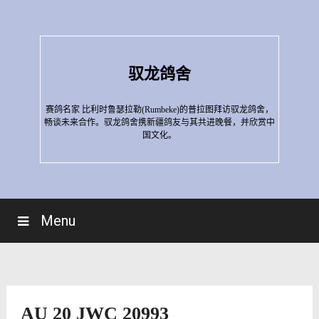
Skip
to
content
驭龙鸽舍
赛鸽名家 比利时鲁瑟拉勒(Rumbeke)的普拉图拜访驭龙鸽舍，
畅谈未来合作。驭龙鸽舍携新疆鸽友与其共进晚餐，并欣赏中
国文化。
Menu
AU 20 JWC 20993