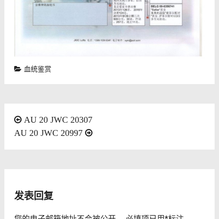
血统鉴赏
文
AU 20 JWC 20307
AU 20 JWC 20997
章
导
航
发表回复
您的电子邮箱地址不会被公开。
必填项已用
*
标注