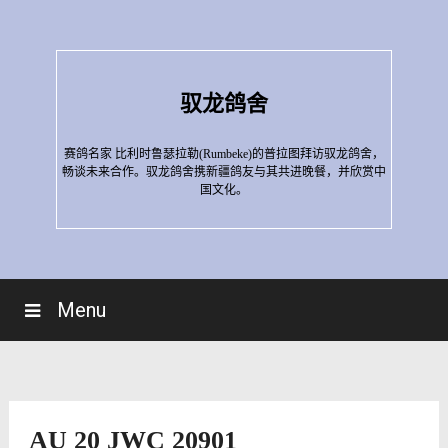
Skip
to
content
驭龙鸽舍
赛鸽名家 比利时鲁瑟拉勒(Rumbeke)的普拉图拜访驭龙鸽舍，
畅谈未来合作。驭龙鸽舍携新疆鸽友与其共进晚餐，并欣赏中
国文化。
Menu
AU 20 JWC 20901