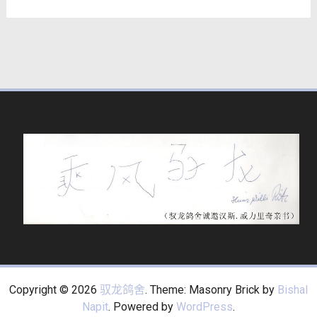
Copyright © 2026
驭龙鸽舍
. Theme: Masonry Brick by
Bishal
Napit
. Powered by
WordPress
.