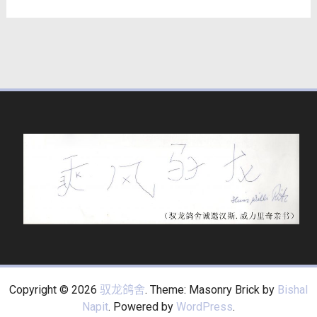
Copyright © 2026
驭龙鸽舍
. Theme: Masonry Brick by
Bishal
Napit
. Powered by
WordPress
.