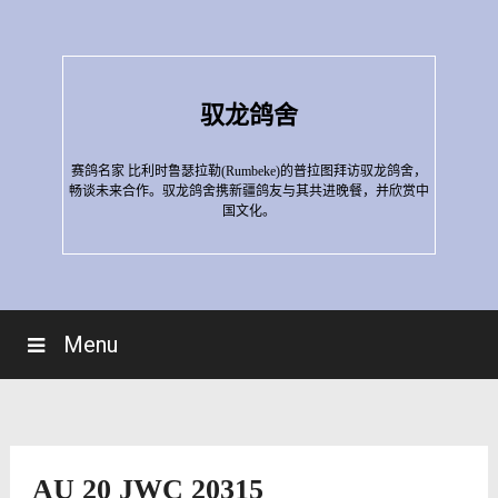
Skip
to
content
驭龙鸽舍
赛鸽名家 比利时鲁瑟拉勒(Rumbeke)的普拉图拜访驭龙鸽舍，
畅谈未来合作。驭龙鸽舍携新疆鸽友与其共进晚餐，并欣赏中
国文化。
Menu
AU 20 JWC 20315