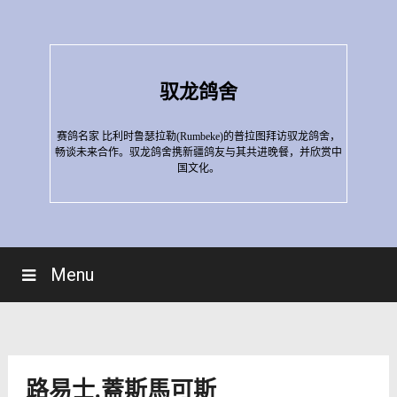
Skip
to
content
驭龙鸽舍
赛鸽名家 比利时鲁瑟拉勒(Rumbeke)的普拉图拜访驭龙鸽舍，
畅谈未来合作。驭龙鸽舍携新疆鸽友与其共进晚餐，并欣赏中
国文化。
Menu
路易士.蓋斯馬可斯