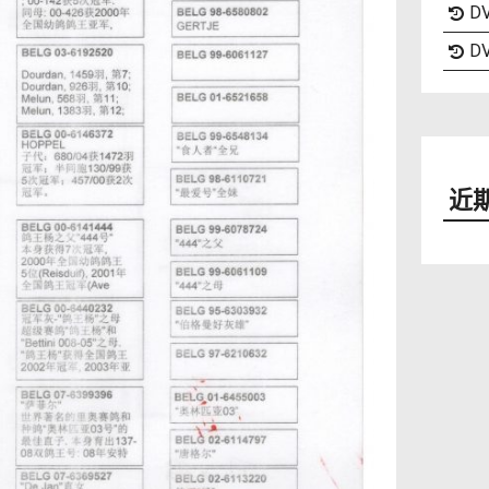
DV
DV
近