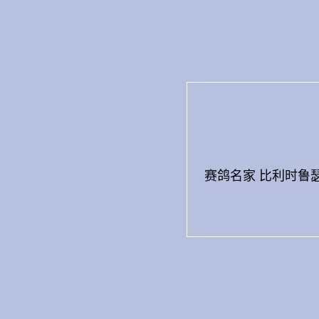
Skip
to
content
赛鸽名家 比利时鲁瑟