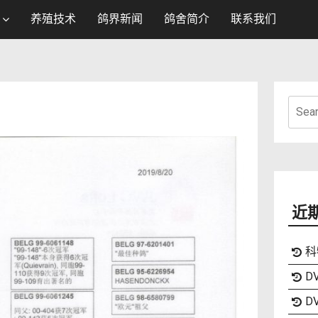
养殖技术
鸽界新闻
鸽舍简介
联系我们
Searc
for:
近
科
DV
DV