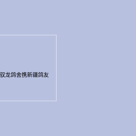
作。驭龙鸽舍携新疆鸽友