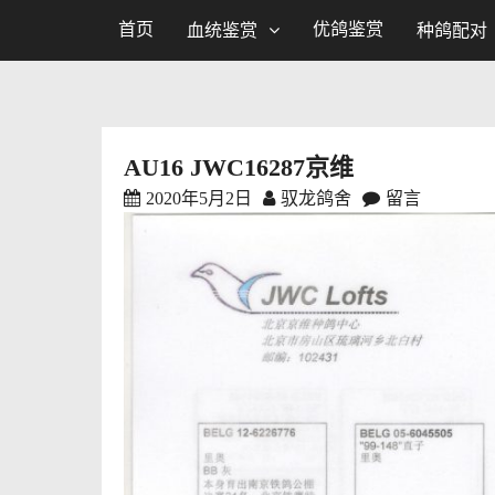
首页
优鸽鉴赏
血统鉴赏
种鸽配对
AU16 JWC16287京维
2020年5月2日
驭龙鸽舍
留言