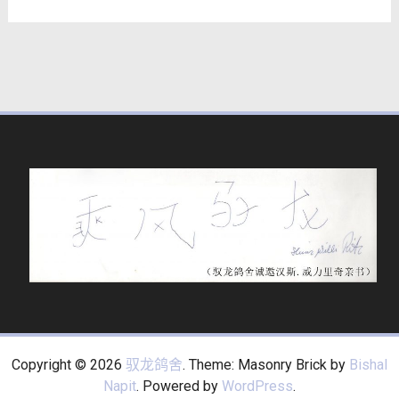
Copyright © 2026
驭龙鸽舍
. Theme: Masonry Brick by
Bishal
Napit
. Powered by
WordPress
.