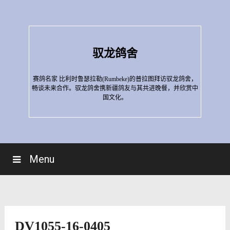
Skip
to
content
驭龙鸽舍
赛鸽名家 比利时鲁瑟拉勒(Rumbeke)的普拉图拜访驭龙鸽舍，
畅谈未来合作。驭龙鸽舍携新疆鸽友与其共进晚餐，并欣赏中
国文化。
Menu
DV1055-16-0405