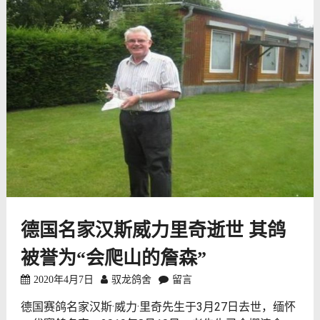
德国名家汉斯威力里奇逝世 其鸽
被誉为“会爬山的詹森”
2020年4月7日
驭龙鸽舍
留言
德国赛鸽名家汉斯·威力·里奇先生于3月27日去世，缅怀