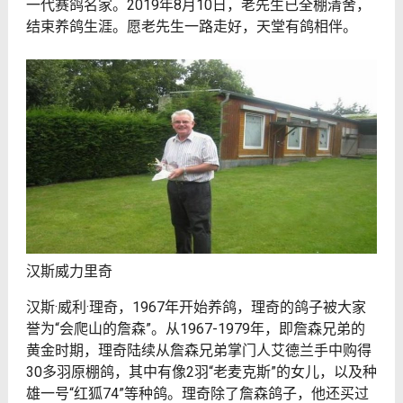
一代赛鸽名家。2019年8月10日，老先生已全棚清舍，
结束养鸽生涯。愿老先生一路走好，天堂有鸽相伴。
汉斯威力里奇
汉斯·威利·理奇，1967年开始养鸽，理奇的鸽子被大家
誉为“会爬山的詹森”。从1967-1979年，即詹森兄弟的
黄金时期，理奇陆续从詹森兄弟掌门人艾德兰手中购得
30多羽原棚鸽，其中有像2羽“老麦克斯”的女儿，以及种
雄一号“红狐74”等种鸽。理奇除了詹森鸽子，他还买过