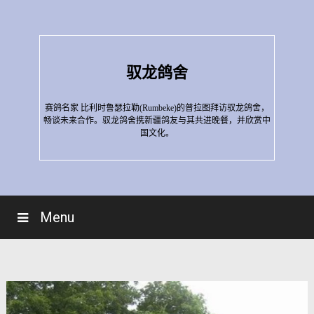
Skip
to
content
驭龙鸽舍
赛鸽名家 比利时鲁瑟拉勒(Rumbeke)的普拉图拜访驭龙鸽舍，
畅谈未来合作。驭龙鸽舍携新疆鸽友与其共进晚餐，并欣赏中
国文化。
Menu