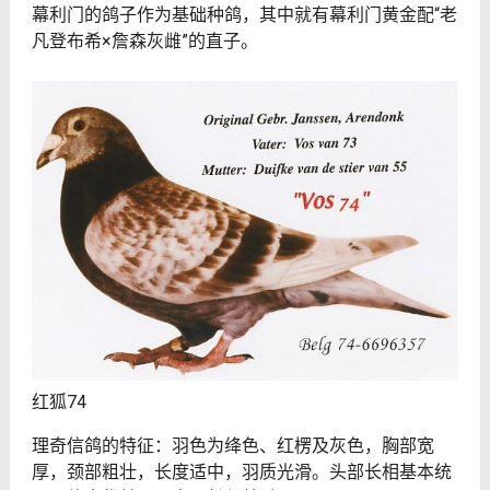
幕利门的鸽子作为基础种鸽，其中就有幕利门黄金配“老
凡登布希×詹森灰雌”的直子。
红狐74
理奇信鸽的特征：羽色为绛色、红楞及灰色，胸部宽
厚，颈部粗壮，长度适中，羽质光滑。头部长相基本统