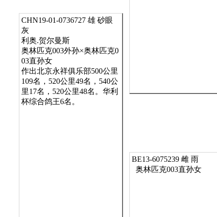
CHN19-01-0736727 雄 砂眼
灰
利奥.贺尔曼斯

奥林匹克003外孙×奥林匹克0
03直孙女

作出北京永祥俱乐部500公里
109名，520公里49名，540公
里17名，520公里48名。华利
杯综合鸽王6名。     
BE13-6075239 雌 雨
  奥林匹克003直孙女 