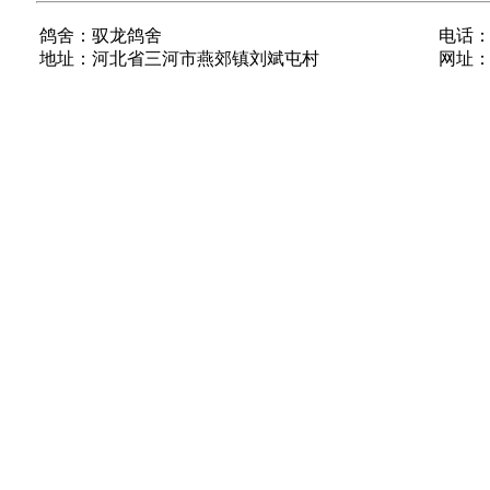
鸽舍：驭龙鸽舍
电话：1
地址：河北省三河市燕郊镇刘斌屯村
网址：ww